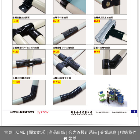
首頁 HOME
|
關於帥禾
|
產品目錄
|
合力管模組系統
|
企業訊息
|
聯絡我們
繁體